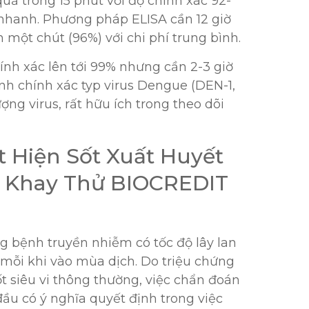
uả trong 15 phút với độ chính xác 92-
 nhanh. Phương pháp ELISA cần 12 giờ
một chút (96%) với chi phí trung bình.
ính xác lên tới 99% nhưng cần 2-3 giờ
ịnh chính xác typ virus Dengue (DEN-1,
ợng virus, rất hữu ích trong theo dõi
t Hiện Sốt Xuất Huyết
a Khay Thử BIOCREDIT
g bệnh truyền nhiễm có tốc độ lây lan
 mỗi khi vào mùa dịch. Do triệu chứng
t siêu vi thông thường, việc chẩn đoán
ầu có ý nghĩa quyết định trong việc