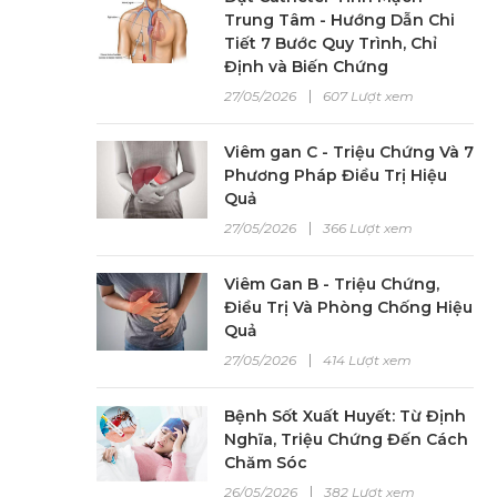
Trung Tâm - Hướng Dẫn Chi
Tiết 7 Bước Quy Trình, Chỉ
Định và Biến Chứng
27/05/2026
607 Lượt xem
Viêm gan C - Triệu Chứng Và 7
Phương Pháp Điều Trị Hiệu
Quả
27/05/2026
366 Lượt xem
Viêm Gan B - Triệu Chứng,
Điều Trị Và Phòng Chống Hiệu
Quả
27/05/2026
414 Lượt xem
Bệnh Sốt Xuất Huyết: Từ Định
Nghĩa, Triệu Chứng Đến Cách
Chăm Sóc
26/05/2026
382 Lượt xem