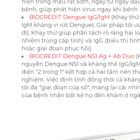
hiện trong máu rất sớm, ngay từ ngày đầu
bệnh, giúp phát hiện virus ngay khi bệnh 
BIOCREDIT Dengue IgG/IgM
(Khay thử 
IgM kháng vi rút Dengue): Giải pháp tối ưu
đi). Khay thử giúp phân tách rõ ràng hai lo
nhiễm trùng cấp tính) và IgG (biểu thị tì
hoặc giai đoạn phục hồi).
BIOCREDIT Dengue NS1 Ag + Ab Duo
(
nguyên Dengue NS1 và kháng thể IgG/IgM 
diện "2 trong 1" kết hợp cả hai tấm nền 
nghiệm. Việc định tính đồng thời cả khá
tối đa "giai đoạn cửa sổ", mang lại cái nh
của bệnh nhân bất kể họ đến khám ở ngà