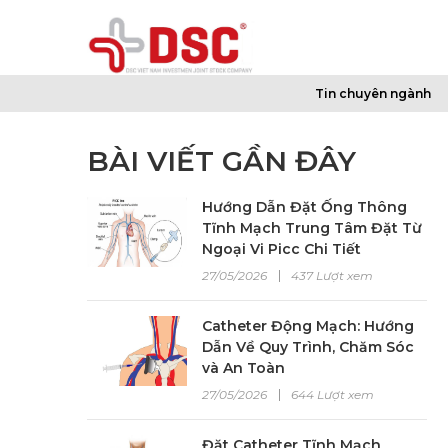
Tin chuyên ngành
BÀI VIẾT GẦN ĐÂY
Hướng Dẫn Đặt Ống Thông
Tĩnh Mạch Trung Tâm Đặt Từ
Ngoại Vi Picc Chi Tiết
27/05/2026
437 Lượt xem
Catheter Động Mạch: Hướng
Dẫn Về Quy Trình, Chăm Sóc
và An Toàn
27/05/2026
644 Lượt xem
Đặt Catheter Tĩnh Mạch