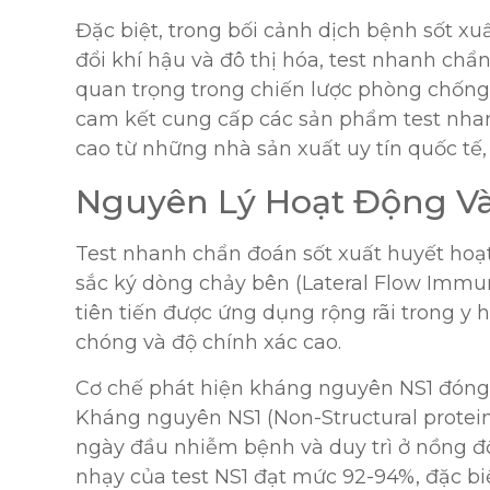
Đặc biệt, trong bối cảnh dịch bệnh sốt xu
đổi khí hậu và đô thị hóa, test nhanh chẩ
quan trọng trong chiến lược phòng chốn
cam kết cung cấp các sản phẩm test nhan
cao từ những nhà sản xuất uy tín quốc tế
Nguyên Lý Hoạt Động Và
Test nhanh chẩn đoán sốt xuất huyết hoạ
sắc ký dòng chảy bên (Lateral Flow Imm
tiên tiến được ứng dụng rộng rãi trong y 
chóng và độ chính xác cao.
Cơ chế phát hiện kháng nguyên NS1 đóng 
Kháng nguyên NS1 (Non-Structural protein 
ngày đầu nhiễm bệnh và duy trì ở nồng độ
nhạy của test NS1 đạt mức 92-94%, đặc biệ