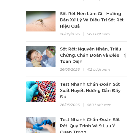
Sốt Rét Nên Làm Gì - Hướng
Dẫn Xử Lý Và Điều Trị Sốt Rét
Hiệu Quả
26/05/2026
515 Lượt xem
Sốt Rét: Nguyên Nhân, Triệu
Chứng, Chẩn Đoán và Điều Trị
Toàn Diện
26/05/2026
412 Lượt xem
Test Nhanh Chẩn Đoán Sốt
Xuất Huyết: Hướng Dẫn Đầy
Đủ
26/05/2026
480 Lượt xem
Test Nhanh Chẩn Đoán Sốt
Rét: Quy Trình Và 9 Lưu Ý
Quan Trọng