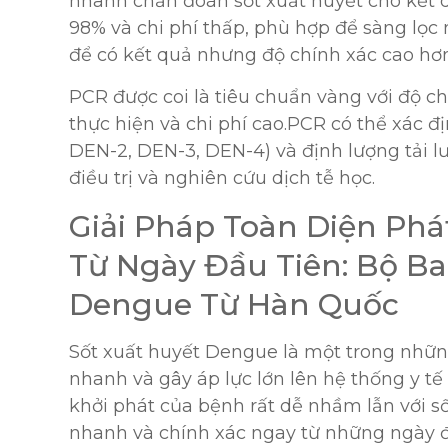
nhanh chẩn đoán sốt xuất huyết cho kết q
98% và chi phí thấp, phù hợp để sàng lọc
để có kết quả nhưng độ chính xác cao hơn 
PCR được coi là tiêu chuẩn vàng với độ ch
thực hiện và chi phí cao.PCR có thể xác đ
DEN-2, DEN-3, DEN-4) và định lượng tải lư
điều trị và nghiên cứu dịch tễ học.
Giải Pháp Toàn Diện Phá
Từ Ngày Đầu Tiên: Bộ B
Dengue Từ Hàn Quốc
Sốt xuất huyết Dengue là một trong nhữn
nhanh và gây áp lực lớn lên hệ thống y tế
khởi phát của bệnh rất dễ nhầm lẫn với số
nhanh và chính xác ngay từ những ngày đ