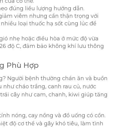
ên của cơ thể.
eo đúng liều lượng hướng dẫn.
 giảm viêm nhưng cần thận trọng với
nhiều loại thuốc hạ sốt cùng lúc để
gió nhẹ hoặc điều hòa ở mức độ vừa
-26 độ C, đảm bảo không khí lưu thông
ng Phù Hợp
ống? Người bệnh thường chán ăn và buồn
u như cháo trắng, canh rau củ, nước
trái cây như cam, chanh, kiwi giúp tăng
tính nóng, cay nồng và đồ uống có cồn.
t độ cơ thể và gây khó tiêu, làm tình