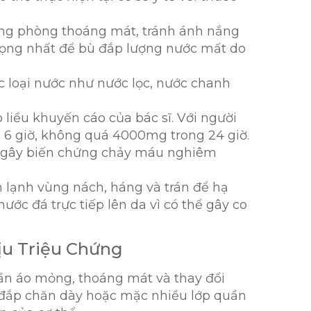
rong phòng thoáng mát, tránh ánh nắng
trọng nhất để bù đắp lượng nước mất do
ác loại nước như nước lọc, nước chanh
liều khuyến cáo của bác sĩ. Với người
 6 giờ, không quá 4000mg trong 24 giờ.
hể gây biến chứng chảy máu nghiêm
ăn lạnh vùng nách, háng và trán để hạ
ớc đá trực tiếp lên da vì có thể gây co
ịu Triệu Chứng
ần áo mỏng, thoáng mát và thay đổi
 đắp chăn dày hoặc mặc nhiều lớp quần