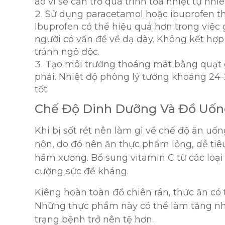
áo vì sẽ cản trở quá trình tỏa nhiệt tự nhi
Sử dụng paracetamol hoặc ibuprofen th
Ibuprofen có thể hiệu quả hơn trong việc
người có vấn đề về dạ dày. Không kết hợp 
tránh ngộ độc.
Tạo môi trường thoáng mát bằng quạt 
phải. Nhiệt độ phòng lý tưởng khoảng 24
tốt.
Chế Độ Dinh Dưỡng Và Đồ Uố
Khi bị sốt rét nên làm gì về chế độ ăn u
nôn, do đó nên ăn thực phẩm lỏng, dễ tiê
hầm xương. Bổ sung vitamin C từ các loại 
cường sức đề kháng.
Kiêng hoàn toàn đồ chiên rán, thức ăn có 
Những thực phẩm này có thể làm tăng nhiệ
trạng bệnh trở nên tệ hơn.