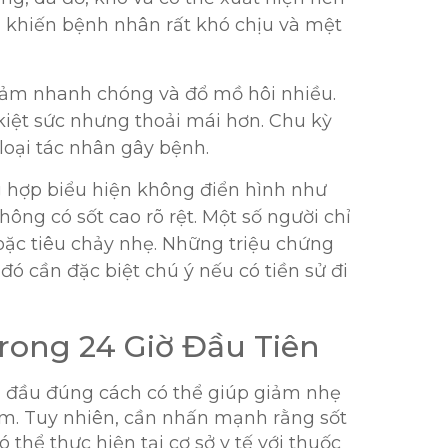
g khiến bệnh nhân rất khó chịu và mệt
 giảm nhanh chóng và đổ mồ hôi nhiều.
kiệt sức nhưng thoải mái hơn. Chu kỳ
 loại tác nhân gây bệnh.
g hợp biểu hiện không điển hình như
ng có sốt cao rõ rệt. Một số người chỉ
ặc tiêu chảy nhẹ. Những triệu chứng
đó cần đặc biệt chú ý nếu có tiền sử đi
rong 24 Giờ Đầu Tiên
an đầu đúng cách có thể giúp giảm nhẹ
ểm. Tuy nhiên, cần nhấn mạnh rằng sốt
ó thể thực hiện tại cơ sở y tế với thuốc