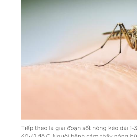
Tiếp theo là giai đoạn sốt nóng kéo dài 1-
40-41 độ C. Người bệnh cảm thấy nóng bừn