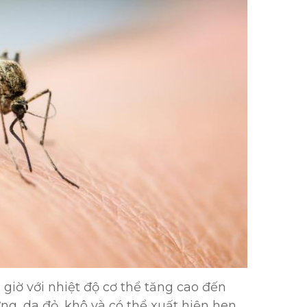
3 giờ với nhiệt độ cơ thể tăng cao đến
g, da đỏ, khô và có thể xuất hiện hen