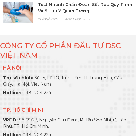
Test Nhanh Chẩn Đoán Sốt Rét: Quy Trình
Và 9 Lưu Ý Quan Trọng
26/05/2026
492 Lượt xem
CÔNG TY CỔ PHẦN ĐẦU TƯ DSC
VIỆT NAM
HÀ NỘI
Trụ sở chính:
Số 15, Lô 1G, Trung Yên 11, Trung Hoà, Cầu
Giấy, Hà Nội, Việt Nam
Hotline:
0981 204 224
TP. HỒ CHÍ MINH
VPĐD:
Số 69/27, Nguyễn Cửu Đàm, P. Tân Sơn Nhì, Q. Tân
Phú, TP. Hồ Chí Minh.
Hotline:
0981 204 224